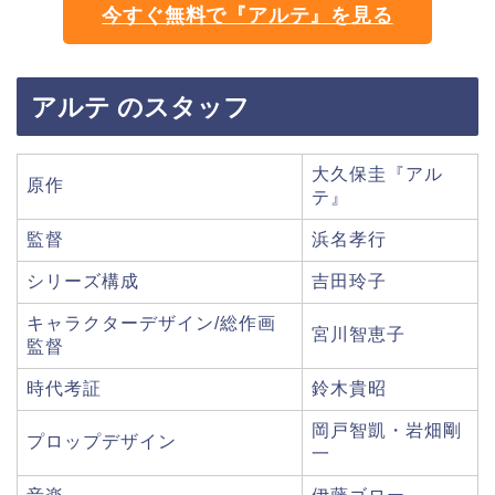
今すぐ無料で『アルテ』を見る
アルテ のスタッフ
大久保圭『アル
原作
テ』
監督
浜名孝行
シリーズ構成
吉田玲子
キャラクターデザイン/総作画
宮川智恵子
監督
時代考証
鈴木貴昭
岡戸智凱・岩畑剛
プロップデザイン
一