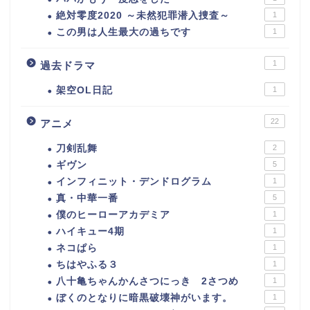
絶対零度2020 ～未然犯罪潜入捜査～
1
この男は人生最大の過ちです
1
1
過去ドラマ
架空OL日記
1
22
アニメ
刀剣乱舞
2
ギヴン
5
インフィニット・デンドログラム
1
真・中華一番
5
僕のヒーローアカデミア
1
ハイキュー4期
1
ネコぱら
1
ちはやふる３
1
八十亀ちゃんかんさつにっき 2さつめ
1
ぼくのとなりに暗黒破壊神がいます。
1