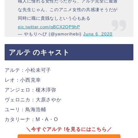
職人に憧れる女性だったから、アルテ完全に最適
な先生じゃん、このアニメ女性の共感凄そうだが
同時に職に貴賎なしという心もある
pic.twitter.com/qBCX2QP9hP
— やもりへび (@yamorihebi)
June 6, 2020
アルテ のキャスト
アルテ：小松未可子
レオ：小西克幸
アンジェロ：榎木淳弥
ヴェロニカ：大原さやか
ユーリ：鳥海浩輔
カタリーナ：M・A・O
＼今すぐアルテ !を見るにはこちら／