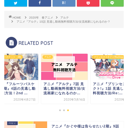
HOME
2020年 春アニメ
アルテ
アニメ『アルテ』10話 見逃し動画無料視聴方法/女流画家になれるのか？
RELATED POST
ーツバスケット 2期
アルテ
プリンセスコネクト!Re:Dive
ニメ『フルーツバスケ
アニメ『アルテ』7話 見
アニメ『プリンセス
ト2期』4話の見逃し動
逃し動画無料視聴方法/女
クト!』1話 見逃し
聴方法！2nd ...
流画家になれるのか...
料視聴方法/Re:...
2020年4月27日
2020年5月16日
2020年4
アニメ『かぐや様は告らせたい2期』9話