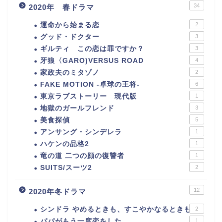
34
2020年 春ドラマ
運命から始まる恋
2
グッド・ドクター
3
ギルティ この恋は罪ですか？
3
牙狼〈GARO)VERSUS ROAD
4
家政夫のミタゾノ
2
FAKE MOTION -卓球の王将-
6
東京ラブストーリー 現代版
1
地獄のガールフレンド
3
美食探偵
5
アンサング・シンデレラ
1
ハケンの品格2
1
竜の道 二つの顔の復讐者
1
SUITS/スーツ2
2
12
2020年冬ドラマ
シンドラ やめるときも、すこやかなるときも
2
パパがもう一度恋をした
1