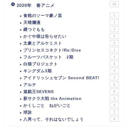
69
2020年 春アニメ
食戟のソーマ豪ノ皿
2
天晴爛漫
1
継つぐもも
3
かぐや様は告らせたい
6
文豪とアルケミスト
3
プリンセスコネクト!Re:Dive
1
フルーツバスケット 2期
4
白猫プロジェクト
8
キングダム3期
4
アイドリッシュセブン Second BEAT!
3
アルテ
6
遊戯王SEVENS
6
新サクラ大戦 the Animation
5
かくしごと ねがいごと
5
球詠
7
八男って、それはないでしょう
6