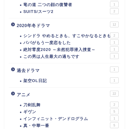
竜の道 二つの顔の復讐者
1
SUITS/スーツ2
2
12
2020年冬ドラマ
シンドラ やめるときも、すこやかなるときも
2
パパがもう一度恋をした
1
絶対零度2020 ～未然犯罪潜入捜査～
1
この男は人生最大の過ちです
1
1
過去ドラマ
架空OL日記
1
22
アニメ
刀剣乱舞
2
ギヴン
5
インフィニット・デンドログラム
1
真・中華一番
5