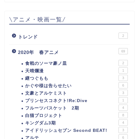
\アニメ・映画一覧/
2
トレンド
69
2020年 春アニメ
食戟のソーマ豪ノ皿
2
天晴爛漫
1
継つぐもも
3
かぐや様は告らせたい
6
文豪とアルケミスト
3
プリンセスコネクト!Re:Dive
1
フルーツバスケット 2期
4
白猫プロジェクト
8
キングダム3期
4
アイドリッシュセブン Second BEAT!
3
アルテ
6