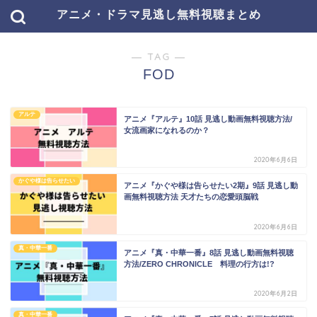
アニメ・ドラマ見逃し無料視聴まとめ
― TAG ―
FOD
アルテ
アニメ『アルテ』10話 見逃し動画無料視聴方法/
女流画家になれるのか？
2020年6月6日
かぐや様は告らせたい
アニメ『かぐや様は告らせたい2期』9話 見逃し動
画無料視聴方法 天才たちの恋愛頭脳戦
2020年6月6日
真・中華一番
アニメ『真・中華一番』8話 見逃し動画無料視聴
方法/ZERO CHRONICLE 料理の行方は!?
2020年6月2日
真・中華一番