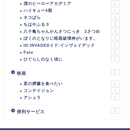
僕のヒーローアカデミア
1
ハイキュー4期
1
ネコぱら
1
ちはやふる３
1
八十亀ちゃんかんさつにっき 2さつめ
1
ぼくのとなりに暗黒破壊神がいます。
1
ID:INVADEDイド:インヴェイデッド
1
Fate
1
ひぐらしのなく頃に
1
3
映画
君の膵臓を食べたい
1
コンテイジョン
1
アシュラ
1
2
便利サービス