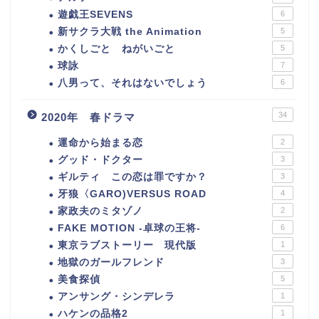
遊戯王SEVENS
6
新サクラ大戦 the Animation
5
かくしごと ねがいごと
5
球詠
7
八男って、それはないでしょう
6
34
2020年 春ドラマ
運命から始まる恋
2
グッド・ドクター
3
ギルティ この恋は罪ですか？
3
牙狼〈GARO)VERSUS ROAD
4
家政夫のミタゾノ
2
FAKE MOTION -卓球の王将-
6
東京ラブストーリー 現代版
1
地獄のガールフレンド
3
美食探偵
5
アンサング・シンデレラ
1
ハケンの品格2
1