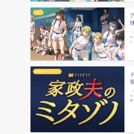
球詠
「
の
し
家政夫のミタゾノ
「
だ
婦