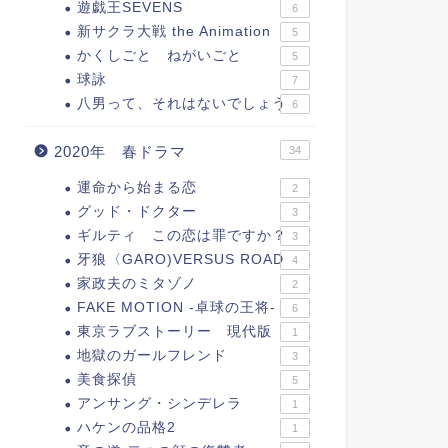
遊戯王SEVENS
6
新サクラ大戦 the Animation
5
かくしごと ねがいごと
5
球詠
7
八男って、それはないでしょう
6
2020年 春ドラマ
34
運命から始まる恋
2
グッド・ドクター
3
ギルティ この恋は罪ですか？
3
牙狼〈GARO)VERSUS ROAD
4
家政夫のミタゾノ
2
FAKE MOTION -卓球の王将-
6
東京ラブストーリー 現代版
1
地獄のガールフレンド
3
美食探偵
5
アンサング・シンデレラ
1
ハケンの品格2
1