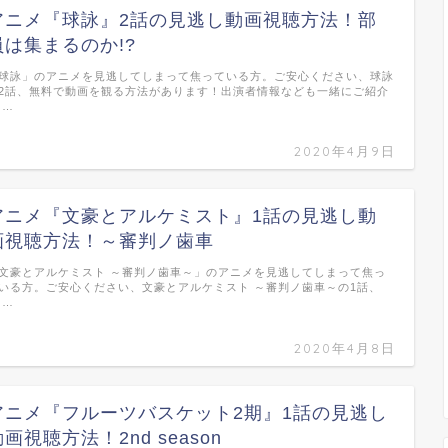
アニメ『球詠』2話の見逃し動画視聴方法！部
員は集まるのか!?
球詠」のアニメを見逃してしまって焦っている方。ご安心ください、球詠
2話、無料で動画を観る方法があります！出演者情報なども一緒にご紹介
 …
2020年4月9日
アニメ『文豪とアルケミスト』1話の見逃し動
画視聴方法！～審判ノ歯車
文豪とアルケミスト ～審判ノ歯車～」のアニメを見逃してしまって焦っ
いる方。ご安心ください、文豪とアルケミスト ～審判ノ歯車～の1話、
 …
2020年4月8日
アニメ『フルーツバスケット2期』1話の見逃し
画視聴方法！2nd season