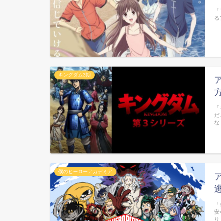
「
る
キングダム3期
「
だ
な
僕のヒーローアカデミア
「
安
り