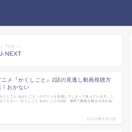
― TAG ―
U-NEXT
アニメ『かくしごと』2話の見逃し動画視聴方
法！おかない
かくしごと ねがいごと」のアニメを見逃してしまって焦っている方。ご
心ください、かくしごと ねがいごとの2話、無料で動画を観る方法があ
 …
2020年4月9日