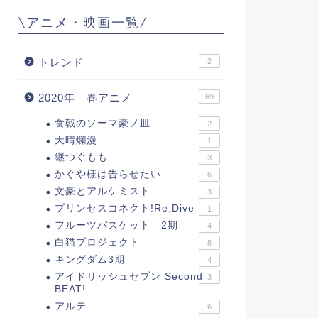
\アニメ・映画一覧/
トレンド
2
2020年 春アニメ
69
食戟のソーマ豪ノ皿
2
天晴爛漫
1
継つぐもも
3
かぐや様は告らせたい
6
文豪とアルケミスト
3
プリンセスコネクト!Re:Dive
1
フルーツバスケット 2期
4
白猫プロジェクト
8
キングダム3期
4
アイドリッシュセブン Second
3
BEAT!
アルテ
6