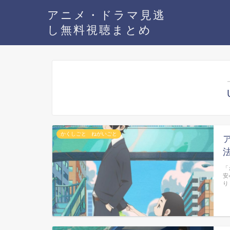
アニメ・ドラマ見逃
し無料視聴まとめ
かくしごと ねがいごと
「
安
り