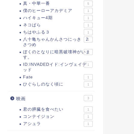
真・中華一番
5
僕のヒーローアカデミア
1
ハイキュー4期
1
ネコぱら
1
ちはやふる３
1
八十亀ちゃんかんさつにっき 2
1
さつめ
ぼくのとなりに暗黒破壊神がいま
1
す。
ID:INVADEDイド:インヴェイデ
1
ッド
Fate
1
ひぐらしのなく頃に
1
映画
3
君の膵臓を食べたい
1
コンテイジョン
1
アシュラ
1