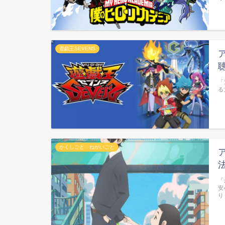
遊戯王SEVENS
「
る
かくしごと ねがいごと
「
安
り