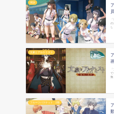
球詠
「
の
し
文豪とアルケミスト
「
て
無
フルーツバスケット 2期
動