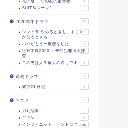
竜の道 二つの顔の復讐者
1
SUITS/スーツ2
2
2020年冬ドラマ
12
シンドラ やめるときも、すこや
2
かなるときも
パパがもう一度恋をした
1
絶対零度2020 ～未然犯罪潜入捜
1
査～
この男は人生最大の過ちです
1
過去ドラマ
1
架空OL日記
1
アニメ
22
刀剣乱舞
2
ギヴン
5
インフィニット・デンドログラム
1