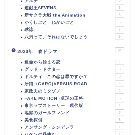
アルテ
6
遊戯王SEVENS
6
新サクラ大戦 the Animation
5
かくしごと ねがいごと
5
球詠
7
八男って、それはないでしょう
6
34
2020年 春ドラマ
運命から始まる恋
2
グッド・ドクター
3
ギルティ この恋は罪ですか？
3
牙狼〈GARO)VERSUS ROAD
4
家政夫のミタゾノ
2
FAKE MOTION -卓球の王将-
6
東京ラブストーリー 現代版
1
地獄のガールフレンド
3
美食探偵
5
アンサング・シンデレラ
1
ハケンの品格2
1