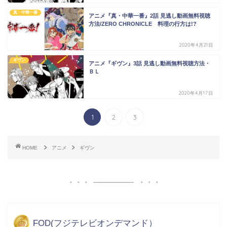
真・中華一番
アニメ『真・中華一番』2話 見逃し動画無料視聴
方法/ZERO CHRONICLE 料理の行方は!?
2020年4月21日
ギヴン
アニメ『ギヴン』3話 見逃し動画無料視聴方法・
ＢＬ
2020年4月17日
1
2
3
HOME
アニメ
ギヴン
FOD(フジテレビオンデマンド）