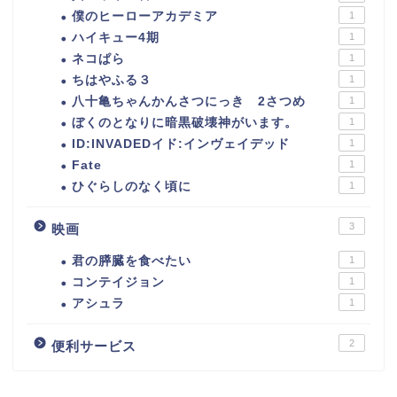
僕のヒーローアカデミア
1
ハイキュー4期
1
ネコぱら
1
ちはやふる３
1
八十亀ちゃんかんさつにっき 2さつめ
1
ぼくのとなりに暗黒破壊神がいます。
1
ID:INVADEDイド:インヴェイデッド
1
Fate
1
ひぐらしのなく頃に
1
3
映画
君の膵臓を食べたい
1
コンテイジョン
1
アシュラ
1
2
便利サービス