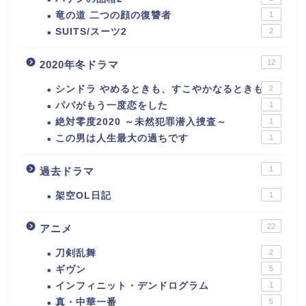
竜の道 二つの顔の復讐者
1
SUITS/スーツ2
2
12
2020年冬ドラマ
シンドラ やめるときも、すこやかなるときも
2
パパがもう一度恋をした
1
絶対零度2020 ～未然犯罪潜入捜査～
1
この男は人生最大の過ちです
1
1
過去ドラマ
架空OL日記
1
22
アニメ
刀剣乱舞
2
ギヴン
5
インフィニット・デンドログラム
1
真・中華一番
5