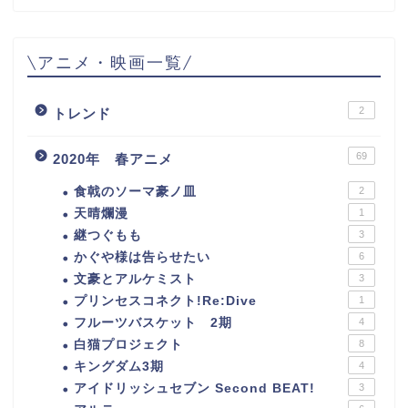
\アニメ・映画一覧/
2
トレンド
69
2020年 春アニメ
食戟のソーマ豪ノ皿
2
天晴爛漫
1
継つぐもも
3
かぐや様は告らせたい
6
文豪とアルケミスト
3
プリンセスコネクト!Re:Dive
1
フルーツバスケット 2期
4
白猫プロジェクト
8
キングダム3期
4
アイドリッシュセブン Second BEAT!
3