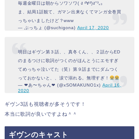
毎週金曜日は朝からソワソワ( ง ᵒ̌∀ᵒ̌)ง⁼³₌₃
ま、結局1話観て、ガマン出来なくてマンガ全巻買
っちゃいましたけど？www
— ぷっちょ (@suchigona)
April 17, 2020
明日はギヴン第３話、、真冬くん、、２話からED
のまるつけに歌詞がつくのがほんとうにエモすぎ
てめっちゃ泣いてた（笑）第９話までにダムつく
っておかないと、、涙で溺れる。無理すぎ！
— ❤︎あ〜ちゃん❤︎ (@xSOMAKUNO1x)
April 16,
2020
ギヴン3話も視聴者が多そうです！
本当に歌詞が良いですよね＾＾
ギヴンのキャスト