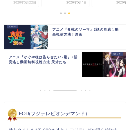
2020年5月22日
2020年5月1日
2020年5
アニメ『食戟のソーマ』2話の見逃し動
画視聴方法！漫画
アニメ『かぐや様は告らせたい2期』2話
見逃し動画無料視聴方法 天才たち...
FOD(フジテレビオンデマンド）