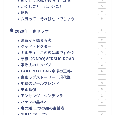
新サクラ大戦 the Animation
5
かくしごと ねがいごと
5
球詠
7
八男って、それはないでしょう
6
34
2020年 春ドラマ
運命から始まる恋
2
グッド・ドクター
3
ギルティ この恋は罪ですか？
3
牙狼〈GARO)VERSUS ROAD
4
家政夫のミタゾノ
2
FAKE MOTION -卓球の王将-
6
東京ラブストーリー 現代版
1
地獄のガールフレンド
3
美食探偵
5
アンサング・シンデレラ
1
ハケンの品格2
1
竜の道 二つの顔の復讐者
1
SUITS/スーツ2
2