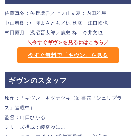
佐藤真冬：矢野奨吾／上ノ山立夏：内田雄馬
中山春樹：中澤まさとも／梶 秋彦：江口拓也
村田雨月：浅沼晋太郎／鹿島 柊：今井文也
＼今すぐギヴンを見るにはこちら／
今すぐ無料で『ギヴン』を見る
ギヴンのスタッフ
原作：「ギヴン」キヅナツキ（新書館「シェリプラ
ス」連載中）
監督：山口ひかる
シリーズ構成：綾奈ゆにこ