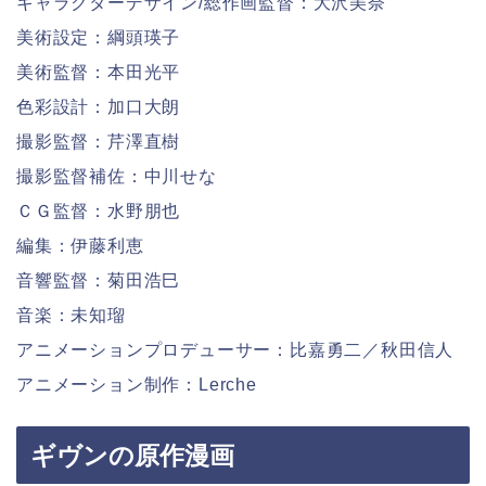
キャラクターデザイン/総作画監督：大沢美奈
美術設定：綱頭瑛子
美術監督：本田光平
色彩設計：加口大朗
撮影監督：芹澤直樹
撮影監督補佐：中川せな
ＣＧ監督：水野朋也
編集：伊藤利恵
音響監督：菊田浩巳
音楽：未知瑠
アニメーションプロデューサー：比嘉勇二／秋田信人
アニメーション制作：Lerche
ギヴンの原作漫画