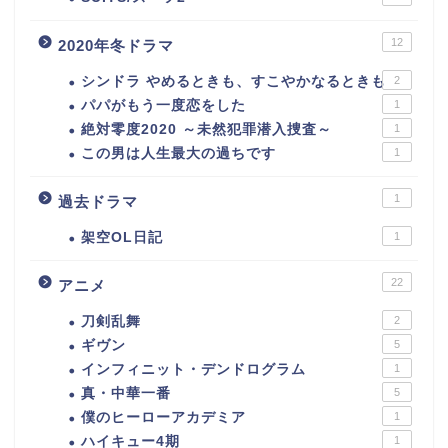
12
2020年冬ドラマ
シンドラ やめるときも、すこやかなるときも
2
パパがもう一度恋をした
1
絶対零度2020 ～未然犯罪潜入捜査～
1
この男は人生最大の過ちです
1
1
過去ドラマ
架空OL日記
1
22
アニメ
刀剣乱舞
2
ギヴン
5
インフィニット・デンドログラム
1
真・中華一番
5
僕のヒーローアカデミア
1
ハイキュー4期
1