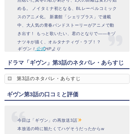
然聴いた真冬の歌が刺さり、2人の距離は変わり始
める。 ノイタミナ初となる、BLレーベルコミック
スのアニメ化。 新書館「シェリプラス」で連載
中、大人気の青春バンドストーリーがアニメで動
き出す！ もっと歌いたい、君のとなりで――キヅ
ナツキが描く、オルタナティヴ・ラブ！？
ギヴン !
公式
HPより
ドラマ「ギヴン」第3話のネタバレ・あらすじ
第3話のネタバレ・あらすじ
ギヴン第3話の口コミと評価
今日は「ギヴン」の再放送3話
本放送の時に観たくてハゲそうだったからw