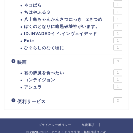
ネコぱら
1
ちはやふる３
1
八十亀ちゃんかんさつにっき 2さつめ
1
ぼくのとなりに暗黒破壊神がいます。
1
ID:INVADEDイド:インヴェイデッド
1
Fate
1
ひぐらしのなく頃に
1
3
映画
君の膵臓を食べたい
1
コンテイジョン
1
アシュラ
1
2
便利サービス
プライバシーポリシー
免責事項
© 2020–2026 アニメ・ドラマ見逃し無料視聴まとめ