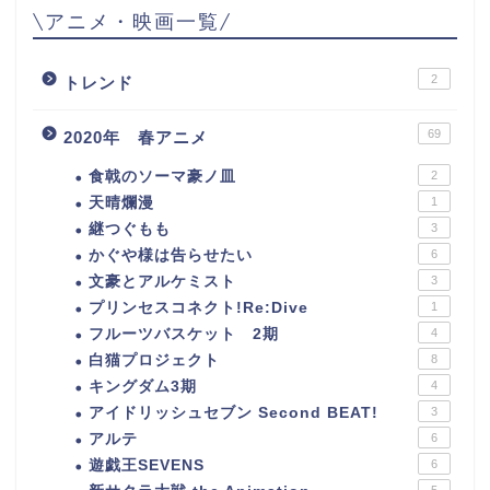
\アニメ・映画一覧/
2
トレンド
69
2020年 春アニメ
食戟のソーマ豪ノ皿
2
天晴爛漫
1
継つぐもも
3
かぐや様は告らせたい
6
文豪とアルケミスト
3
プリンセスコネクト!Re:Dive
1
フルーツバスケット 2期
4
白猫プロジェクト
8
キングダム3期
4
アイドリッシュセブン Second BEAT!
3
アルテ
6
遊戯王SEVENS
6