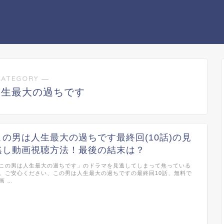
CATEGORY ―
人生最大の過ちです
この男は人生最大の過ちです最終回(10話)の見
逃し動画視聴方法！最後の結末は？
この男は人生最大の過ちです」のドラマを見逃してしまって焦っている
。ご安心ください、この男は人生最大の過ちですの最終回10話、無料で
画 …