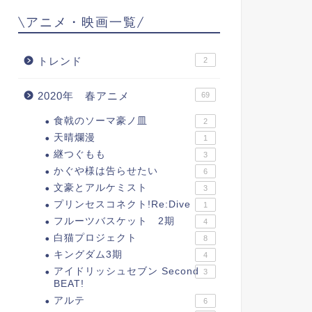
\アニメ・映画一覧/
トレンド
2
2020年 春アニメ
69
食戟のソーマ豪ノ皿
2
天晴爛漫
1
継つぐもも
3
かぐや様は告らせたい
6
文豪とアルケミスト
3
プリンセスコネクト!Re:Dive
1
フルーツバスケット 2期
4
白猫プロジェクト
8
キングダム3期
4
アイドリッシュセブン Second
3
BEAT!
アルテ
6