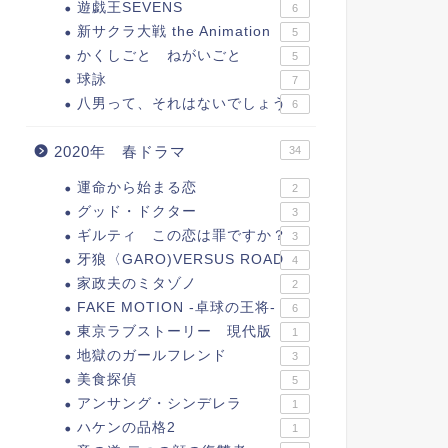
遊戯王SEVENS
6
新サクラ大戦 the Animation
5
かくしごと ねがいごと
5
球詠
7
八男って、それはないでしょう
6
2020年 春ドラマ
34
運命から始まる恋
2
グッド・ドクター
3
ギルティ この恋は罪ですか？
3
牙狼〈GARO)VERSUS ROAD
4
家政夫のミタゾノ
2
FAKE MOTION -卓球の王将-
6
東京ラブストーリー 現代版
1
地獄のガールフレンド
3
美食探偵
5
アンサング・シンデレラ
1
ハケンの品格2
1