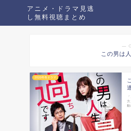
アニメ・ドラマ見逃
し無料視聴まとめ
― 
この男は
2020年冬ドラマ
「
方
動