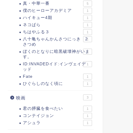
真・中華一番
5
僕のヒーローアカデミア
1
ハイキュー4期
1
ネコぱら
1
ちはやふる３
1
八十亀ちゃんかんさつにっき 2
1
さつめ
ぼくのとなりに暗黒破壊神がいま
1
す。
ID:INVADEDイド:インヴェイデ
1
ッド
Fate
1
ひぐらしのなく頃に
1
映画
3
君の膵臓を食べたい
1
コンテイジョン
1
アシュラ
1