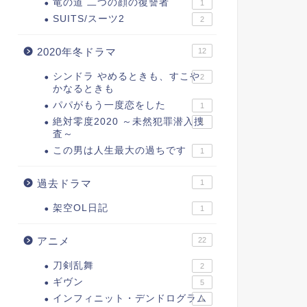
竜の道 二つの顔の復讐者
1
SUITS/スーツ2
2
2020年冬ドラマ
12
シンドラ やめるときも、すこや
2
かなるときも
パパがもう一度恋をした
1
絶対零度2020 ～未然犯罪潜入捜
1
査～
この男は人生最大の過ちです
1
過去ドラマ
1
架空OL日記
1
アニメ
22
刀剣乱舞
2
ギヴン
5
インフィニット・デンドログラム
1