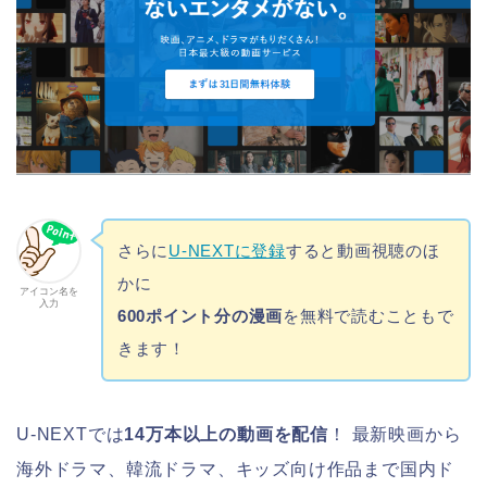
さらに
U-NEXTに登録
すると動画視聴のほ
かに
アイコン名を
入力
600ポイント分の漫画
を無料で読むこともで
きます！
U-NEXTでは
14万本以上の動画を配信
！ 最新映画から
海外ドラマ、韓流ドラマ、キッズ向け作品まで国内ド