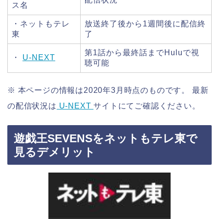
ス名
・ネットもテレ
放送終了後から1週間後に配信終
東
了
第1話から最終話までHuluで視
・
U-NEXT
聴可能
※ 本ページの情報は2020年3月時点のものです。 最新
の配信状況は
U-NEXT
サイトにてご確認ください。
遊戯王SEVENSをネットもテレ東で
見るデメリット