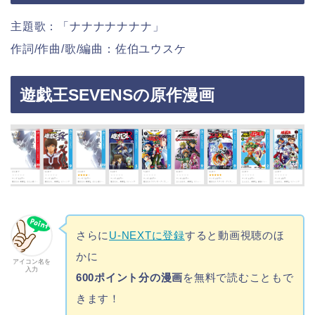
主題歌：「ナナナナナナナ」
作詞/作曲/歌/編曲：佐伯ユウスケ
遊戯王SEVENSの原作漫画
さらに
U-NEXTに登録
すると動画視聴のほ
かに
アイコン名を
入力
600ポイント分の漫画
を無料で読むこともで
きます！