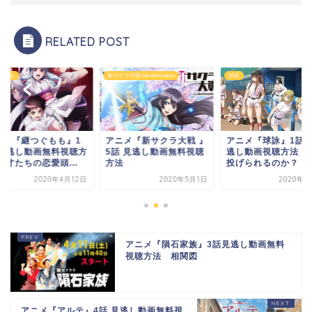
RELATED POST
ぐもも
新サクラ大戦 the Animation
球詠
ニメ『継つぐもも』1
アニメ『新サクラ大戦 』
アニメ『球詠』1話
 見逃し動画無料視聴方
5話 見逃し動画無料視聴
逃し動画視聴方法！
天才たちの恋愛頭...
方法
投げられるのか？
2020年4月12日
2020年5月1日
2020年4
アニメ『隕石家族』3話見逃し動画無料
視聴方法 相関図
アニメ『アルテ』4話 見逃し動画無料視