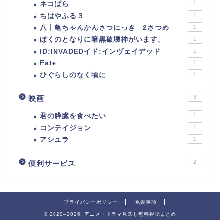
ネコぱら
1
ちはやふる３
1
八十亀ちゃんかんさつにっき 2さつめ
1
ぼくのとなりに暗黒破壊神がいます。
1
ID:INVADEDイド:インヴェイデッド
1
Fate
1
ひぐらしのなく頃に
1
3
映画
君の膵臓を食べたい
1
コンテイジョン
1
アシュラ
1
2
便利サービス
プライバシーポリシー
免責事項
© 2020–2026 アニメ・ドラマ見逃し無料視聴まとめ