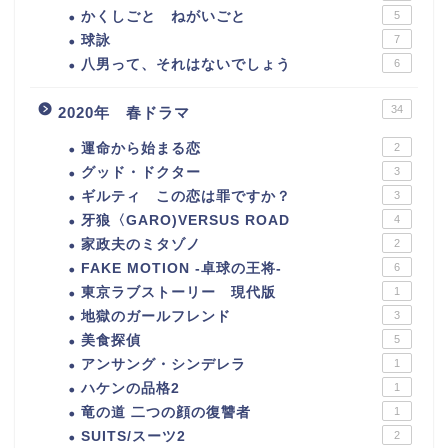
かくしごと ねがいごと
5
球詠
7
八男って、それはないでしょう
6
34
2020年 春ドラマ
運命から始まる恋
2
グッド・ドクター
3
ギルティ この恋は罪ですか？
3
牙狼〈GARO)VERSUS ROAD
4
家政夫のミタゾノ
2
FAKE MOTION -卓球の王将-
6
東京ラブストーリー 現代版
1
地獄のガールフレンド
3
美食探偵
5
アンサング・シンデレラ
1
ハケンの品格2
1
竜の道 二つの顔の復讐者
1
SUITS/スーツ2
2