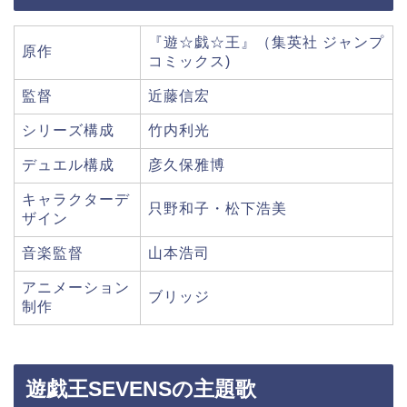
『遊☆戯☆王』（集英社 ジャンプ
原作
コミックス)
監督
近藤信宏
シリーズ構成
竹内利光
デュエル構成
彦久保雅博
キャラクターデ
只野和子・松下浩美
ザイン
音楽監督
山本浩司
アニメーション
ブリッジ
制作
遊戯王SEVENSの主題歌