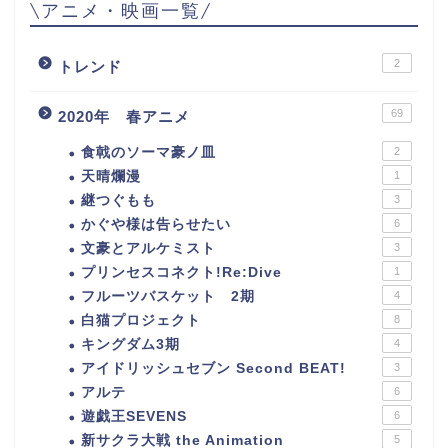
\アニメ・映画一覧/
2
トレンド
69
2020年 春アニメ
食戟のソーマ豪ノ皿
2
天晴爛漫
1
継つぐもも
3
かぐや様は告らせたい
6
文豪とアルケミスト
3
プリンセスコネクト!Re:Dive
1
フルーツバスケット 2期
4
白猫プロジェクト
8
キングダム3期
4
アイドリッシュセブン Second BEAT!
3
アルテ
6
遊戯王SEVENS
6
新サクラ大戦 the Animation
5