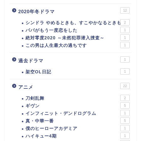
12
2020年冬ドラマ
シンドラ やめるときも、すこやかなるときも
2
パパがもう一度恋をした
1
絶対零度2020 ～未然犯罪潜入捜査～
1
この男は人生最大の過ちです
1
1
過去ドラマ
架空OL日記
1
22
アニメ
刀剣乱舞
2
ギヴン
5
インフィニット・デンドログラム
1
真・中華一番
5
僕のヒーローアカデミア
1
ハイキュー4期
1