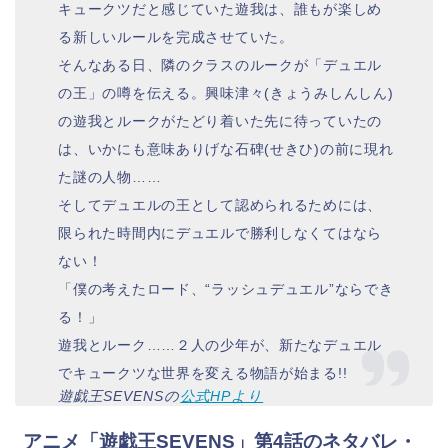
キュークツだと感じていた遊我は、誰もが楽しめ
る新しいルールを完成させていた。
そんなある日、隣のクラスのルークが「デュエル
の王」の噂を伝える。興味津々(きょうみしんしん)
の遊我とルークがたどり着いた先に待っていたの
は、いかにも意味ありげな石碑(せきひ)の前に現れ
た謎の人物……
そしてデュエルの王として認められるためには、
限られた時間内にデュエルで勝利しなくてはなら
ない！
「僕の考えたロード、“ラッシュデュエル”ならでき
る！」
遊我とルーク……２人の少年が、新たなデュエル
でキュークツな世界を変える物語が始まる!!
遊戯王SEVENSの
公
式HPより
アニメ「遊戯王SEVENS」第4話のネタバレ・